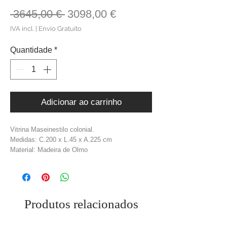
Preço
Preço
 3645,00 € 
3098,00 €
normal
promocional
IVA incl.
|
Envio Gratuito
Quantidade
*
Adicionar ao carrinho
Vitrina Maseinestilo colonial.
Medidas: C.200 x L.45 x A.225 cm
Material: Madeira de Olmo
Cor: Natural
Peso: 115 kg
Produtos relacionados