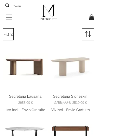
INTERIORES
Filtro
Secretária Lausana
Secretária Stoneskin
2789,00 €
Preço
Preço normal
Preço promocional
2955,00 €
2510,00 €
IVA incl.
|
Envio Gratuito
IVA incl.
|
Envio Gratuito