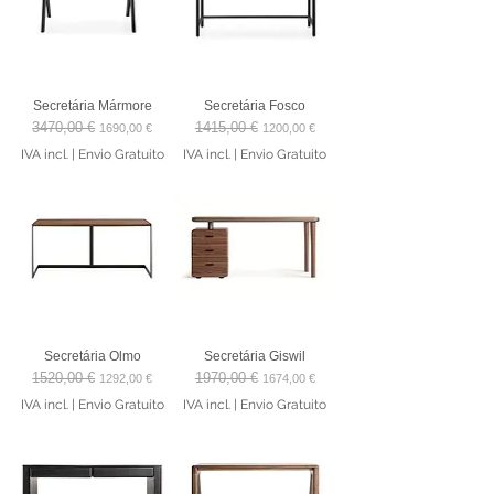
Secretária Mármore
Secretária Fosco
3470,00 €
1415,00 €
Preço normal
Preço promocional
Preço normal
Preço promocional
1690,00 €
1200,00 €
IVA incl.
|
Envio Gratuito
IVA incl.
|
Envio Gratuito
Secretária Olmo
Secretária Giswil
1520,00 €
1970,00 €
Preço normal
Preço promocional
Preço normal
Preço promocional
1292,00 €
1674,00 €
IVA incl.
|
Envio Gratuito
IVA incl.
|
Envio Gratuito