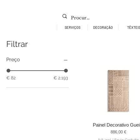
SERVIÇOS
DECORAÇÃO
TÊXTEI
Filtrar
Preço
€ 82
€ 2.193
Painel Decorativo Guei
Visualização rápida
Preço
886,00 €