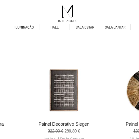
INTERIORES
S
ILUMINAÇÃO
HALL
SALA ESTAR
SALA JANTAR
ra
Painel Decorativo Siegen
Painel
Visualização rápida
Visu
Preço normal
Preço promocional
Pre
322,00 €
289,80 €
13