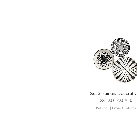
Set 3 Painéis Decorati
Visualização rápida
Preço normal
Preço prom
223,00 €
200,70 €
IVA incl.
|
Envio Gratuito