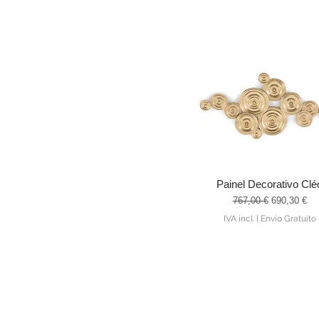
Painel Decorativo Clé
Visualização rápida
Preço normal
Preço prom
767,00 €
690,30 €
IVA incl.
|
Envio Gratuito