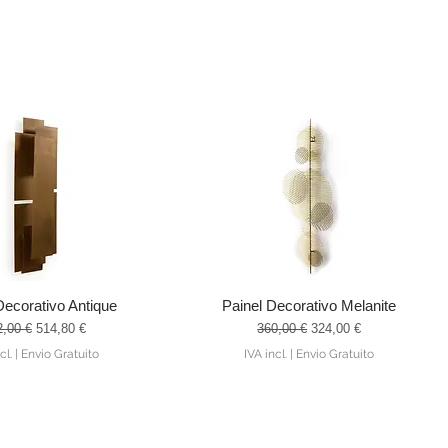
Decorativo Antique
Painel Decorativo Melanite
alização rápida
Visualização rápida
ço normal
Preço promocional
Preço normal
Preço promocional
2,00 €
514,80 €
360,00 €
324,00 €
cl.
|
Envio Gratuito
IVA incl.
|
Envio Gratuito