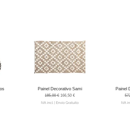
vos
Painel Decorativo Sami
Painel 
Visualização rápida
Visu
ocional
Preço normal
Preço promocional
Pre
185,00 €
166,50 €
57
IVA incl.
|
Envio Gratuito
IVA in