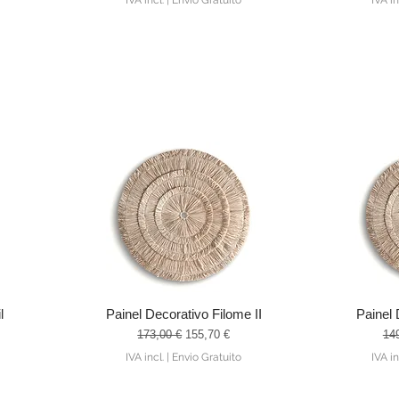
IVA incl.
|
Envio Gratuito
IVA in
l
Painel Decorativo Filome II
Painel 
Visualização rápida
Visu
ocional
Preço normal
Preço promocional
Pre
173,00 €
155,70 €
14
IVA incl.
|
Envio Gratuito
IVA in