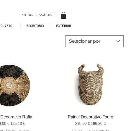
INICIAR SESSÃO/REGISAR
QUARTO
ESCRITÓRIO
EXTERIOR
Selecionar por
 Decorativo Rafia
Painel Decorativo Touro
alização rápida
Visualização rápida
ço normal
Preço promocional
Preço normal
Preço promocional
9,00 €
125,10 €
218,00 €
196,20 €