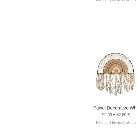
IVA incl.
|
Envio Gratuito
Painel Decorativo Whi
Visualização rápida
Preço normal
Preço prom
92,00 €
82,80 €
IVA incl.
|
Envio Gratuito