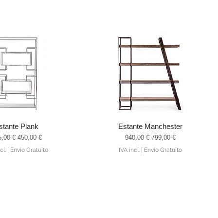
stante Plank
Estante Manchester
alização rápida
Visualização rápida
ço normal
Preço promocional
Preço normal
Preço promocional
5,00 €
450,00 €
940,00 €
799,00 €
cl.
|
Envio Gratuito
IVA incl.
|
Envio Gratuito