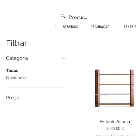
SERVIÇOS
DECORAÇÃO
TÊXTEI
Filtrar
Categoria
Todos
Novidades
Preço
€ 441
€ 5.535
Estante Acácia
Visualização rápida
Preço
2930,00 €