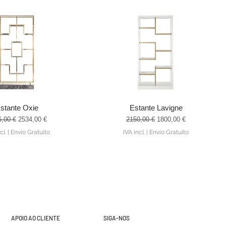
stante Oxie
Estante Lavigne
alização rápida
Visualização rápida
o normal
Preço promocional
Preço normal
Preço promocional
6,00 €
2534,00 €
2150,00 €
1800,00 €
cl.
|
Envio Gratuito
IVA incl.
|
Envio Gratuito
APOIO AO CLIENTE
SIGA-NOS