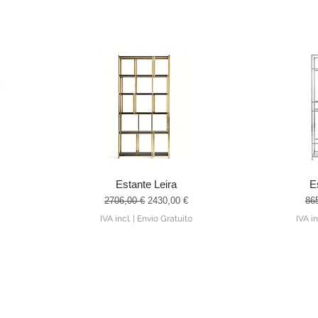
Estante Leira
E
Visualização rápida
Visu
ocional
Preço normal
Preço promocional
Pre
2706,00 €
2430,00 €
86
IVA incl.
|
Envio Gratuito
IVA in