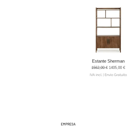
Estante Sherman
Visualização rápida
Preço normal
Preço prom
1562,00 €
1405,00 €
IVA incl.
|
Envio Gratuito
EMPRESA