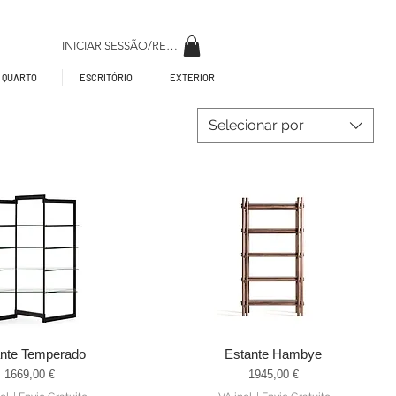
INICIAR SESSÃO/REGISAR
QUARTO
ESCRITÓRIO
EXTERIOR
Selecionar por
ante Temperado
Estante Hambye
alização rápida
Visualização rápida
Preço
Preço
1669,00 €
1945,00 €