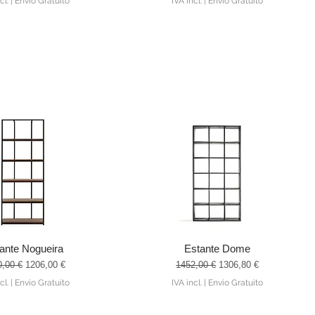
cl.
|
Envio Gratuito
IVA incl.
|
Envio Gratuito
ante Nogueira
Estante Dome
alização rápida
Visualização rápida
o normal
Preço promocional
Preço normal
Preço promocional
0,00 €
1206,00 €
1452,00 €
1306,80 €
cl.
|
Envio Gratuito
IVA incl.
|
Envio Gratuito