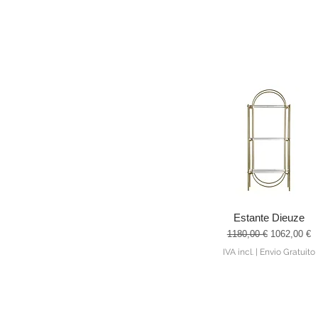
Estante Dieuze
Visualização rápida
Preço normal
Preço prom
1180,00 €
1062,00 €
IVA incl.
|
Envio Gratuito