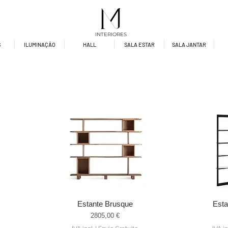
INTERIORES
S
ILUMINAÇÃO
HALL
SALA ESTAR
SALA JANTAR
Estante Brusque
Est
Visualização rápida
Visu
Preço
2805,00 €