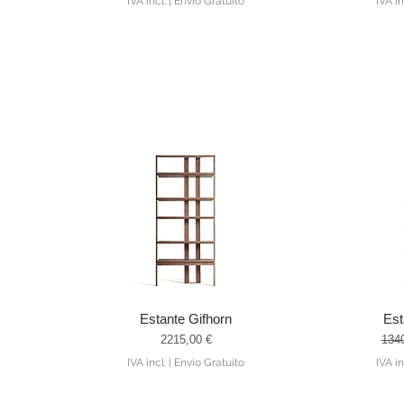
IVA incl.
|
Envio Gratuito
IVA in
Estante Gifhorn
Est
Visualização rápida
Visu
Preço
Preç
2215,00 €
134
IVA incl.
|
Envio Gratuito
IVA in