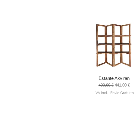
Estante Akviran
Visualização rápida
Preço normal
Preço prom
490,00 €
441,00 €
IVA incl.
|
Envio Gratuito