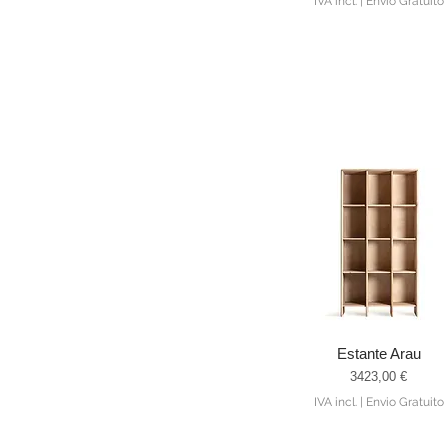
IVA incl.
|
Envio Gratuito
Estante Arau
Visualização rápida
Preço
3423,00 €
IVA incl.
|
Envio Gratuito