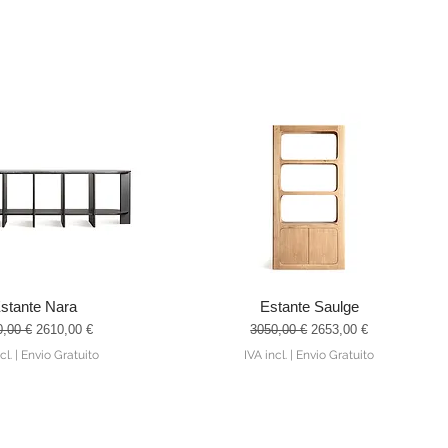
stante Nara
Estante Saulge
alização rápida
Visualização rápida
o normal
Preço promocional
Preço normal
Preço promocional
0,00 €
2610,00 €
3050,00 €
2653,00 €
cl.
|
Envio Gratuito
IVA incl.
|
Envio Gratuito