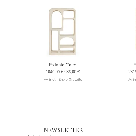
Estante Cairo
E
Visualização rápida
Visu
ocional
Preço normal
Preço promocional
Preç
1040,00 €
936,00 €
281
IVA incl.
|
Envio Gratuito
IVA in
NEWSLETTER