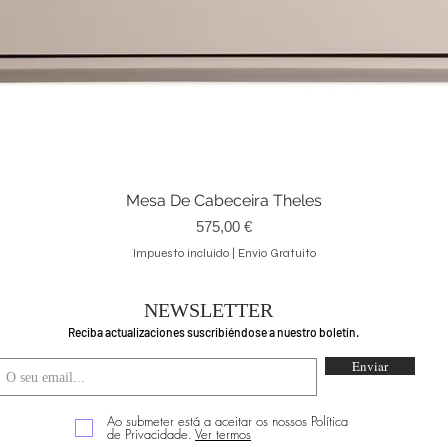
Mesa De Cabeceira Theles
Vista rápida
Precio
575,00 €
Impuesto incluido
|
Envio Gratuito
NEWSLETTER
Reciba actualizaciones suscribiéndose a nuestro boletín.
Enviar
Ao submeter está a aceitar os nossos Política
de Privacidade.
Ver termos