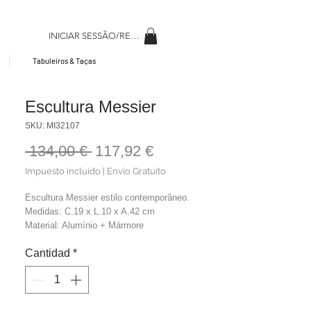
INICIAR SESSÃO/REGISAR
Tabuleiros & Taças
Escultura Messier
SKU: MI32107
Precio
Precio
 134,00 € 
117,92 €
de
Impuesto incluido
|
Envio Gratuito
oferta
Escultura Messier estilo contemporâneo.
Medidas: C.19 x L.10 x A.42 cm
Material: Alumínio + Mármore
Cor: Preto + Branco
Cantidad
*
Peso: 1,9 kg