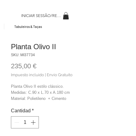
INICIAR SESSÃO/REGISAR
Tabuleiros & Taças
Planta Olivo II
SKU: MI37734
Precio
235,00 €
Impuesto incluido
|
Envio Gratuito
Planta Olivo II estilo clássico.
Medidas: C.90 x L.70 x A.180 cm
Material: Polietileno + Cimento
Cor: Castanho + Verde
Cantidad
*
Peso: 4,8 kg