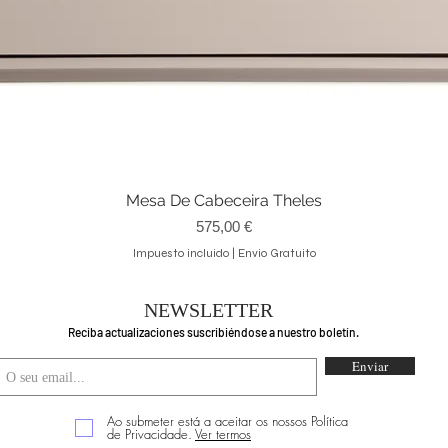
Mesa De Cabeceira Theles
Vista rápida
Precio
575,00 €
Impuesto incluido
|
Envio Gratuito
NEWSLETTER
Reciba actualizaciones suscribiéndose a nuestro boletín.
Enviar
Ao submeter está a aceitar os nossos Política
de Privacidade.
Ver termos