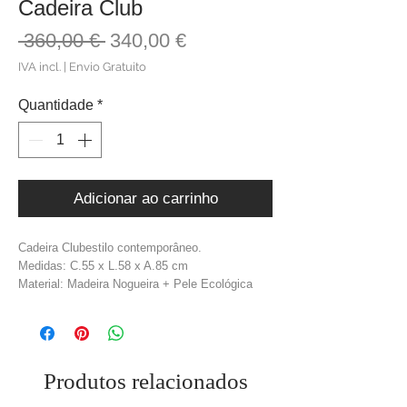
Cadeira Club
Preço
Preço
 360,00 € 
340,00 €
normal
promocional
IVA incl.
|
Envio Gratuito
Quantidade
*
Adicionar ao carrinho
Cadeira Clubestilo contemporâneo.
Medidas: C.55 x L.58 x A.85 cm
Material: Madeira Nogueira + Pele Ecológica
Cor: Castanho + Antracite
Produtos relacionados