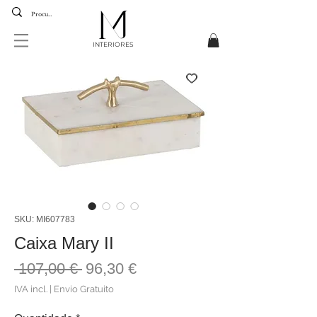
INTERIORES
SKU: MI607783
Caixa Mary II
Preço
Preço
 107,00 € 
96,30 €
normal
promocional
IVA incl.
|
Envio Gratuito