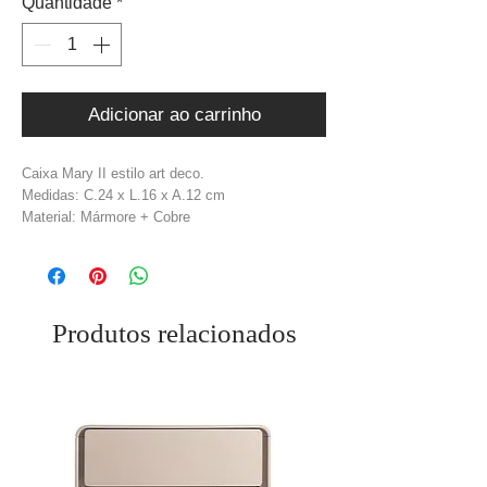
Quantidade
*
Adicionar ao carrinho
Caixa Mary II estilo art deco.
Medidas: C.24 x L.16 x A.12 cm
Material: Mármore + Cobre
Cor: Branco + Dourado
Produtos relacionados