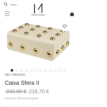
INTERIORES
SKU: MI918100
Caixa Sfera II
Preço
Preço
 243,00 € 
218,70 €
normal
promocional
IVA incl.
|
Envio Gratuito