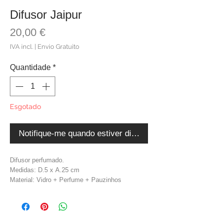
Difusor Jaipur
Preço
20,00 €
IVA incl.
|
Envio Gratuito
Quantidade
*
Esgotado
Notifique-me quando estiver disponível
Difusor perfumado.
Medidas: D.5 x A.25 cm
Material: Vidro + Perfume + Pauzinhos
Aroma: Fragância Pachouli
Ingredientes: etanol 1-(1, 2, 3, 4, 5, 6, 7, 8-
octahidro-2, 3, 8, 8-tetrametil- 2-naftil)etan-1-o
na, Patchoulíaceite, Aquatic Chronic 2: H411.