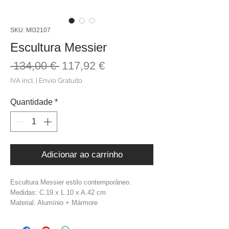
SKU: MI32107
Escultura Messier
Preço
Preço
 134,00 € 
117,92 €
normal
promocional
IVA incl.
|
Envio Gratuito
Quantidade
*
Adicionar ao carrinho
Escultura Messier estilo contemporâneo.
Medidas: C.19 x L.10 x A.42 cm
Material: Alumínio + Mármore
Cor: Preto + Branco
Peso: 1,9 kg