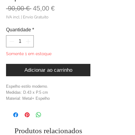
Preço
Preço
 90,00 € 
45,00 €
normal
promocional
IVA incl.
|
Envio Gratuito
Quantidade
*
Somente 1 em estoque
Adicionar ao carrinho
Espelho estilo moderno.
Medidas: D.43 x P.5 cm
Material: Metal+ Espelho
Cor: Dourado
Produtos relacionados