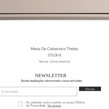
Mesa De Cabeceira Theles
Visualização rápida
Preço
575,00 €
IVA incl.
|
Envio Gratuito
NEWSLETTER
Receba atualizações subscrevendo a nossa newsletter.
Enviar
Ao submeter está a aceitar os nossos Política
de Privacidade.
Ver termos