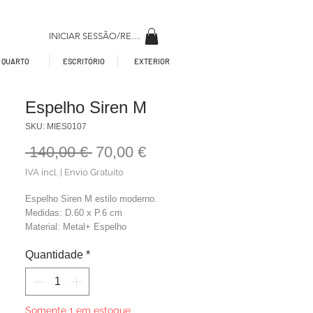
INICIAR SESSÃO/REGISAR
QUARTO
ESCRITÓRIO
EXTERIOR
Espelho Siren M
SKU: MIES0107
Preço
Preço
 140,00 € 
70,00 €
normal
promocional
IVA incl.
|
Envio Gratuito
Espelho Siren M estilo moderno.
Medidas: D.60 x P.6 cm
Material: Metal+ Espelho
Cor: Dourado
Quantidade
*
Somente 1 em estoque