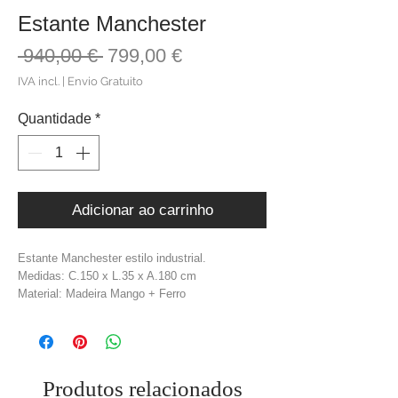
Estante Manchester
Preço
Preço
 940,00 € 
799,00 €
normal
promocional
IVA incl.
|
Envio Gratuito
Quantidade
*
Adicionar ao carrinho
Estante Manchester estilo industrial.
Medidas: C.150 x L.35 x A.180 cm
Material: Madeira Mango + Ferro
Cor: Natural + Cinzento
Produtos relacionados