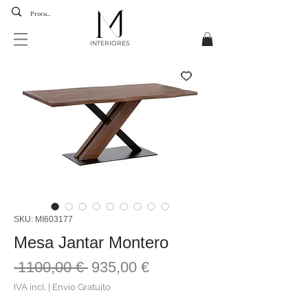
INTERIORES
SKU: MI603177
Mesa Jantar Montero
Preço
Preço
 1100,00 € 
935,00 €
normal
promocional
IVA incl.
|
Envio Gratuito