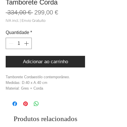
Tamborete Corda
Preço
Preço
 334,00 € 
299,00 €
normal
promocional
IVA incl.
|
Envio Gratuito
Quantidade
*
Adicionar ao carrinho
Tamborete Cordaestilo contemporâneo.
Medidas: D.40 x A.40 cm
Material: Gres + Corda
Cor: Rio Branco
Peso: 16,00 kg
Produtos relacionados