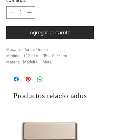
Cantidad
*
Agregar al carrito
Mesa De Jantar Berlim
Medidas: C.220 x L.95 x A.77 cm
Material: Madeira + Metal
Cor: Dourado + Natural
Peso: 60,00 Kg
Productos relacionados