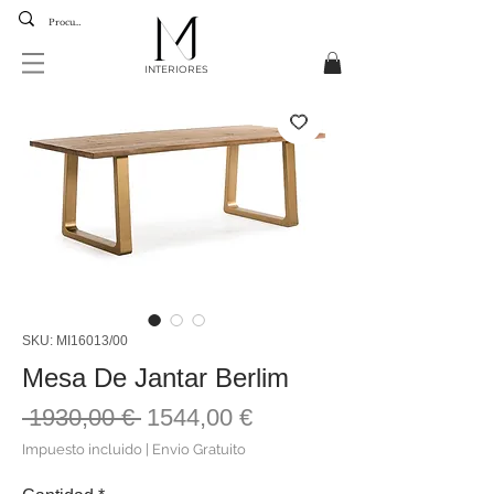
INTERIORES
SKU: MI16013/00
Mesa De Jantar Berlim
Precio
Precio
 1930,00 € 
1544,00 €
de
Impuesto incluido
|
Envio Gratuito
oferta