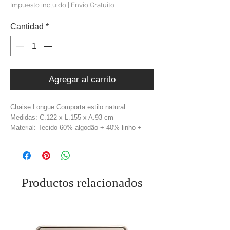
de
Impuesto incluido
|
Envio Gratuito
oferta
Cantidad
*
Agregar al carrito
Chaise Longue Comporta estilo natural.
Medidas: C.122 x L.155 x A.93 cm
Material: Tecido 60% algodão + 40% linho +
Estrutura Madeira Pinheiro
Cor: Bege
Productos relacionados