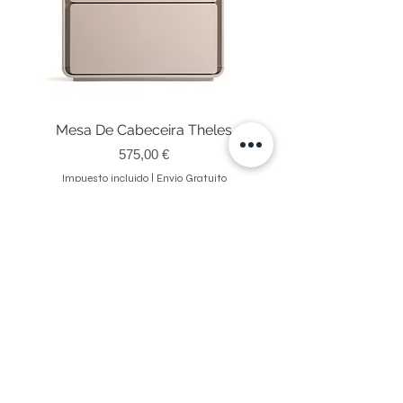
Mesa De Cabeceira Theles
Precio
575,00 €
Impuesto incluido
|
Envio Gratuito
NEWSLETTER
Reciba actualizaciones suscribiéndose a nuestro boletín.
Enviar
Ao submeter está a aceitar os nossos
Política de Privacidade.
Ver termos