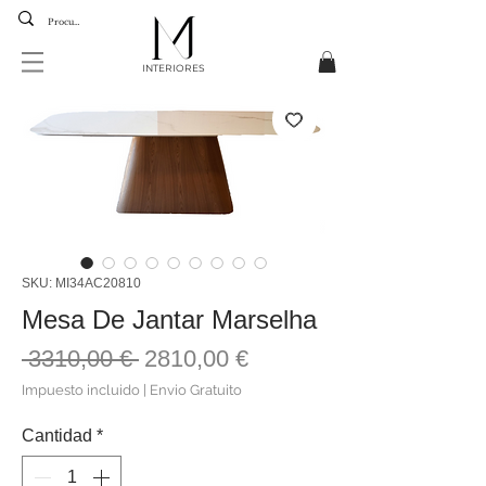
INTERIORES
SKU: MI34AC20810
Mesa De Jantar Marselha
Precio
Precio
 3310,00 € 
2810,00 €
de
Impuesto incluido
|
Envio Gratuito
oferta
Cantidad
*