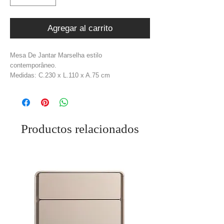
Agregar al carrito
Mesa De Jantar Marselha estilo
contemporâneo.
Medidas: C.230 x L.110 x A.75 cm
Material: Cerâmica Italiana Mármore 12mm
+ Mdf Folheado a Madeira Freixo
Cor: Branco + Cinza + Castanho
Productos relacionados