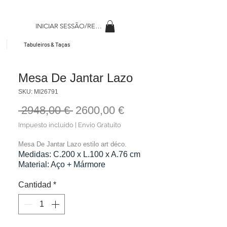
INICIAR SESSÃO/REGISAR
Tabuleiros & Taças
Mesa De Jantar Lazo
SKU: MI26791
Precio
Precio
 2948,00 € 
2600,00 €
de
Impuesto incluido
|
Envio Gratuito
oferta
Mesa De Jantar Lazo estilo art déco.
Medidas: C.200 x L.100 x A.76 cm
Material: Aço + Mármore
Cor: Dourado + Branco
Peso: 166,00 kg
Cantidad
*