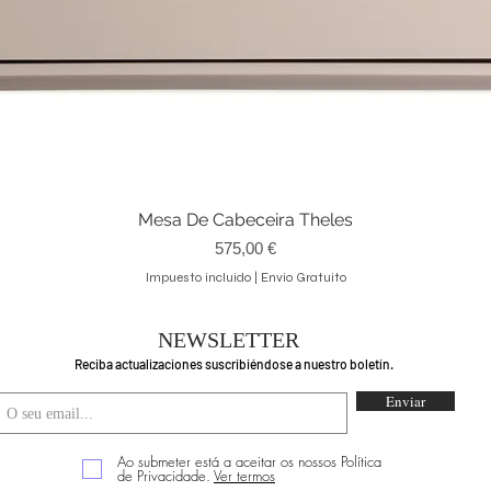
Mesa De Cabeceira Theles
Vista rápida
Precio
575,00 €
Impuesto incluido
|
Envio Gratuito
NEWSLETTER
Reciba actualizaciones suscribiéndose a nuestro boletín.
Enviar
Ao submeter está a aceitar os nossos Política
de Privacidade.
Ver termos