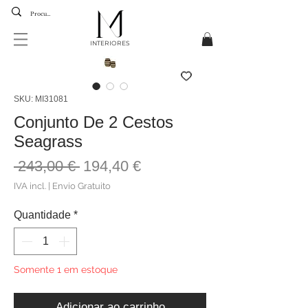
INTERIORES
SKU: MI31081
Conjunto De 2 Cestos
Seagrass
Preço
Preço
 243,00 € 
194,40 €
normal
promocional
IVA incl.
|
Envio Gratuito
Quantidade
*
Somente 1 em estoque
Adicionar ao carrinho