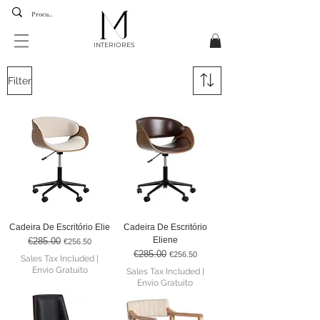
INTERIORES
Filter
Cadeira De Escritório Elie
Cadeira De Escritório
Eliene
€285.00
Regular Price
Sale Price
€256.50
€285.00
Regular Price
Sale Price
€256.50
Sales Tax Included
|
Envio Gratuito
Sales Tax Included
|
Envio Gratuito