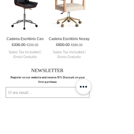
Cadeira Escritório Ceo
Cadeira Escritório Nozay
€336.00
€800.00
Regular Price
Sale Price
Regular Price
Sale Price
€200.00
€680.00
Sales Tax Included
|
Sales Tax Included
|
Envio Gratuito
Envio Gratuito
NEWSLETTER
Register on our website and receive 10% Discount on your
first purchase.
Enviar
Ao submeter está a aceitar os nossos
Política de Privacidade.
Ver termos