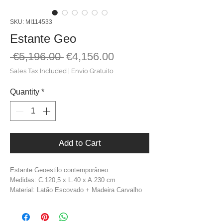
SKU: MI114533
Estante Geo
Regular
Sale
 €5,196.00 
€4,156.00
Price
Price
Sales Tax Included
|
Envio Gratuito
Quantity
*
Add to Cart
Estante Geoestilo contemporâneo.
Medidas: C.120,5 x L.40 x A.230 cm
Material: Latão Escovado + Madeira Carvalho
Cor: Dourado + Cinzento Escuro
Peso: 61,50 kg