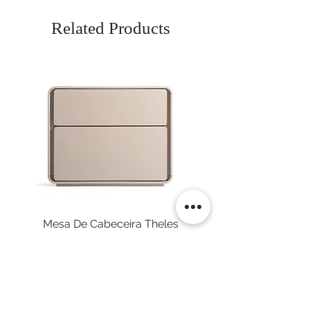
Related Products
Mesa De Cabeceira Theles
Price
€575.00
Sales Tax Included
|
Envio Gratuito
NEWSLETTER