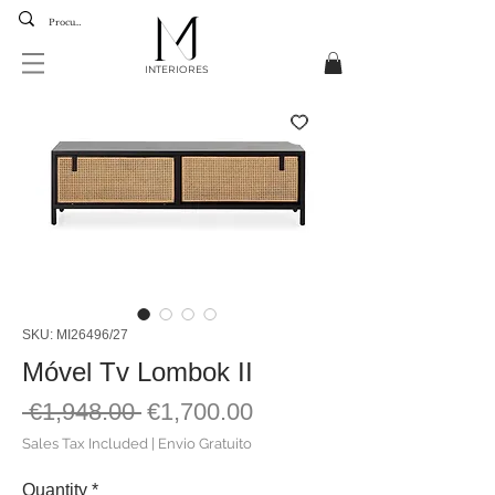
INTERIORES
SKU: MI26496/27
Móvel Tv Lombok II
Regular
Sale
 €1,948.00 
€1,700.00
Price
Price
Sales Tax Included
|
Envio Gratuito
Quantity
*