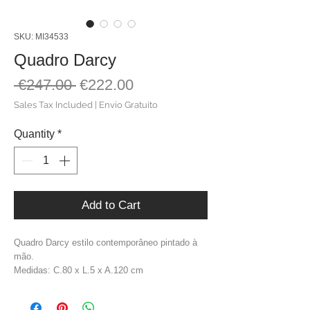
SKU: MI34533
Quadro Darcy
Regular
Sale
 €247.00 
€222.00
Price
Price
Sales Tax Included
|
Envio Gratuito
Quantity
*
Add to Cart
Quadro Darcy estilo contemporâneo pintado à
mão.
Medidas: C.80 x L.5 x A.120 cm
Material: Tela + Moldura Madeira de Pinho
Cor: Tons em Marrom