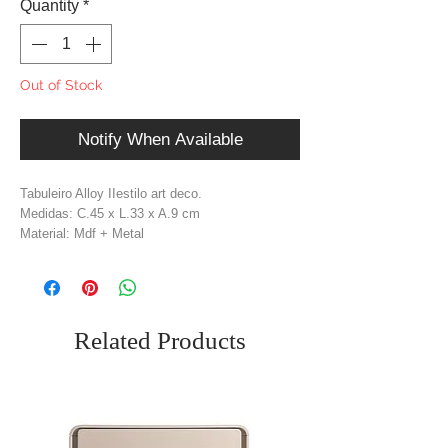
Quantity
*
Out of Stock
Notify When Available
Tabuleiro Alloy IIestilo art deco.
Medidas: C.45 x L.33 x A.9 cm
Material: Mdf + Metal
Cor: Dourado + Bege
Peso: 1,92 kg
Related Products