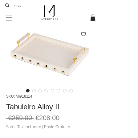
INTERIORES
SKU: MI918114
Tabuleiro Alloy II
Regular
Sale
 €259.00 
€208.00
Price
Price
Sales Tax Included
|
Envio Gratuito