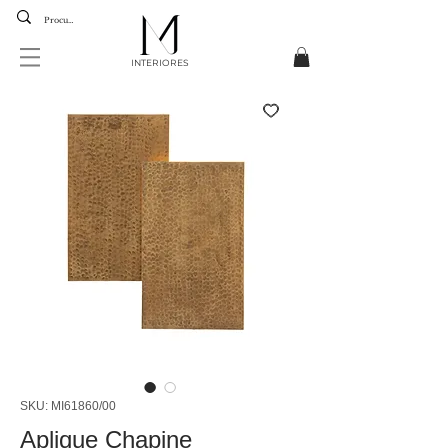
INTERIORES
SKU: MI61860/00
Aplique Chapine