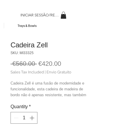
INICIAR SESSÃO/REGISAR
Trays & Bowls
Cadeira Zell
SKU: MI33325
Regular
Sale
 €560.00 
€420.00
Price
Price
Sales Tax Included
|
Envio Gratuito
Cadeira Zell é uma fusão de modernidade e
funcionalidade, esta cadeira de madeira de
bordo não é apenas resistente, mas também
uma declaração de estilo. Sua estrutura
Quantity
*
simples, mas imponente, é perfeita para quem
busca inovar em seus espaços com design e
conforto.
Medidas: C.57 x L.56 x A.78 cm
Material: Veludo + Madeira de Arce