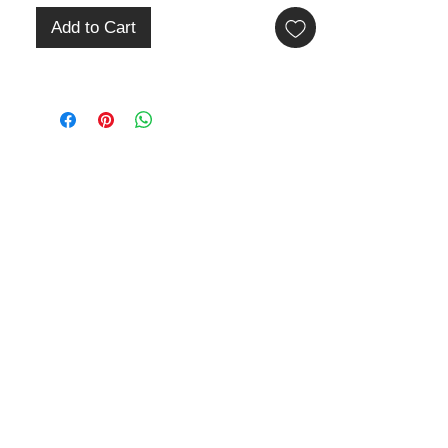
Cor: Bege + Preto
Add to Cart
Peso: 7,3 kg