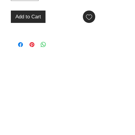
Medidas: C.70 x L.60 x A.33 cm
Material: Madeira de Teka
Cor: Natural
Add to Cart
Peso: 23,6 kg