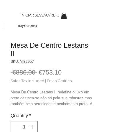
INICIAR SESSÃO/REGISAR
Trays & Bowls
Mesa De Centro Lestans
II
SKU: MI32957
Regular
Sale
 €886.00 
€753.10
Price
Price
Sales Tax Included
|
Envio Gratuito
Mesa De Centro Lestans II redefine o luxo em
preto destaca-se não só pela sua robustez mas
também pelo seu elegante acabamento preto. A
mesa de centro cubo de teca preta é a escolha
Quantity
*
perfeita para quem busca um móvel que alie
sofisticação e resistência.