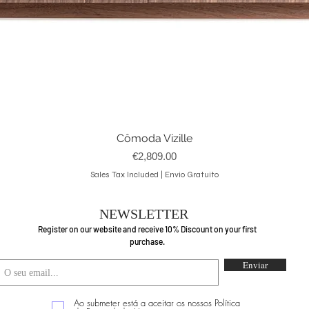
Cômoda Vizille
Quick View
Price
€2,809.00
Sales Tax Included
|
Envio Gratuito
NEWSLETTER
Register on our website and receive 10% Discount on your first
purchase.
Enviar
Ao submeter está a aceitar os nossos Política