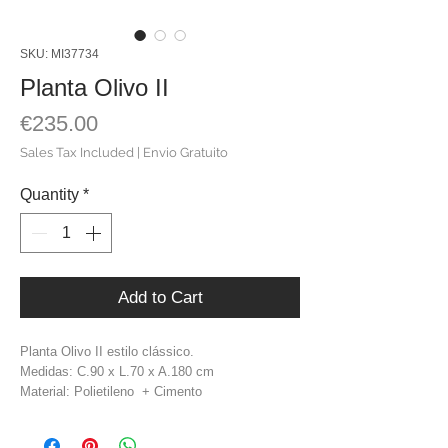
SKU: MI37734
Planta Olivo II
Price
€235.00
Sales Tax Included
|
Envio Gratuito
Quantity
*
Add to Cart
Planta Olivo II estilo clássico.
Medidas: C.90 x L.70 x A.180 cm
Material: Polietileno + Cimento
Cor: Castanho + Verde
Peso: 4,8 kg