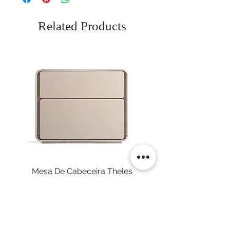
Related Products
Mesa De Cabeceira Theles
Price
€575.00
Sales Tax Included
|
Envio Gratuito
NEWSLETTER